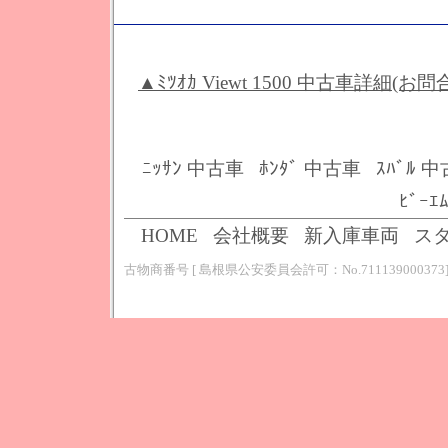
▲ﾐﾂｵｶ Viewt 1500 中古車詳細(お
ﾆｯｻﾝ 中古車
ﾎﾝﾀﾞ 中古車
ｽﾊﾞﾙ 
ﾋﾞｰｴ
HOME
会社概要
新入庫車両
ス
古物商番号 [ 島根県公安委員会許可：No.711139000373