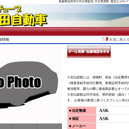
島根県浜田市の中古車販売､中古車買取･査定ならﾁｭｰﾌﾞ
詳細情報
友達に教え
※支払総額には、保険料、税金（法定費用
（検査登録手続代行費用、車庫証明手続代
相当額等、購入の際に最低限必要なすべて
※支払総額は08月現在、県内登録（届出）
す。 お客様の要望に基づくオプション等の
ASK
■ 法定整備
ASK
■ 保証
■ メーカー