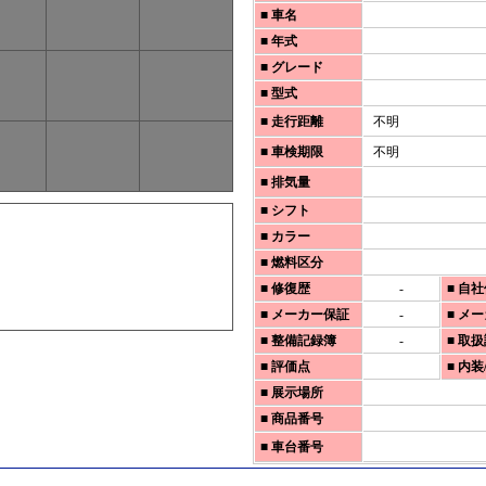
■ 車名
■ 年式
■ グレード
■ 型式
■ 走行距離
不明
■ 車検期限
不明
■ 排気量
■ シフト
■ カラー
■ 燃料区分
■ 修復歴
-
■ 自
■ メーカー保証
-
■ メ
■ 整備記録簿
-
■ 取
■ 評価点
■ 内装
■ 展示場所
■ 商品番号
■ 車台番号