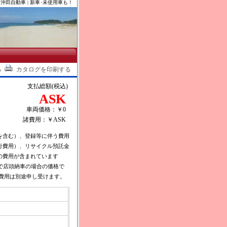
沖田自動車 | 新車･未使用車も！
る
カタログを印刷する
支払総額(税込)
ASK
車両価格：￥0
諸費用：￥ASK
を含む）、登録等に伴う費用
行費用）、リサイクル預託金
の費用が含まれています
で店頭納車の場合の価格で
費用は別途申し受けます。