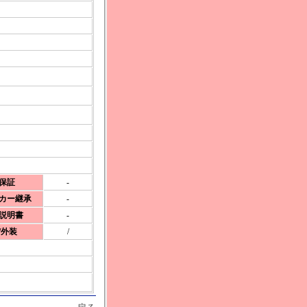
社保証
-
ーカー継承
-
扱説明書
-
/外装
/