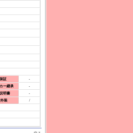
社保証
-
ーカー継承
-
扱説明書
-
/外装
/