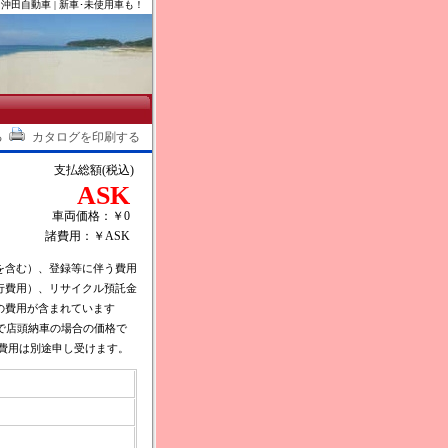
沖田自動車 | 新車･未使用車も！
る
カタログを印刷する
支払総額(税込)
ASK
車両価格：￥0
諸費用：￥ASK
を含む）、登録等に伴う費用
行費用）、リサイクル預託金
の費用が含まれています
で店頭納車の場合の価格で
費用は別途申し受けます。