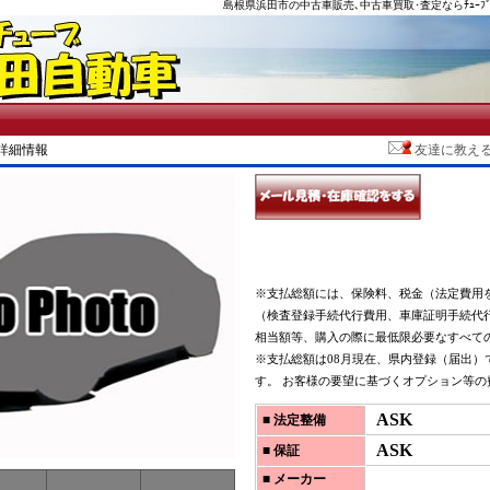
島根県浜田市の中古車販売､中古車買取･査定ならﾁｭｰﾌﾞ
両詳細情報
友達に教え
※支払総額には、保険料、税金（法定費用
（検査登録手続代行費用、車庫証明手続代
相当額等、購入の際に最低限必要なすべて
※支払総額は08月現在、県内登録（届出）
す。 お客様の要望に基づくオプション等の
ASK
■ 法定整備
ASK
■ 保証
■ メーカー