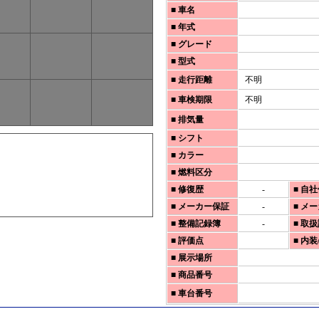
■ 車名
■ 年式
■ グレード
■ 型式
■ 走行距離
不明
■ 車検期限
不明
■ 排気量
■ シフト
■ カラー
■ 燃料区分
■ 修復歴
-
■ 自
■ メーカー保証
-
■ メ
■ 整備記録簿
-
■ 取
■ 評価点
■ 内装
■ 展示場所
■ 商品番号
■ 車台番号